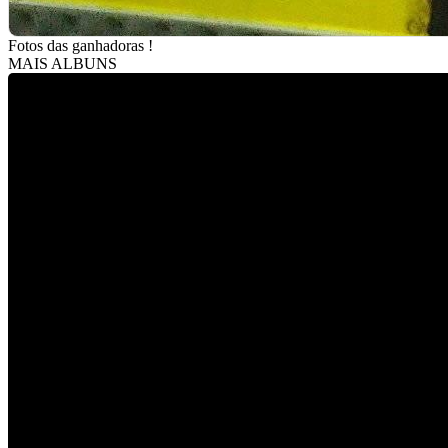
Fotos das ganhadoras !
MAIS ALBUNS