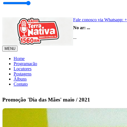
Fale conosco via Whatsapp:
+
No ar:
...
...
MENU
Home
Programação
Locutores
Postagens
Álbuns
Contato
Promoção 'Dia das Mães' maio / 2021