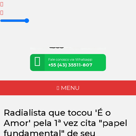
Fale conosco via Whatsapp:
+55 (43) 35511-807
MENU
Radialista que tocou 'É o
Amor' pela 1ª vez cita "papel
fundamental" de seu