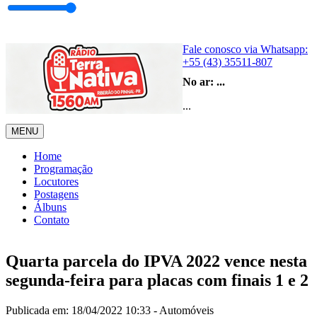
Fale conosco via Whatsapp:
+55 (43) 35511-807
No ar:
...
...
MENU
Home
Programação
Locutores
Postagens
Álbuns
Contato
Quarta parcela do IPVA 2022 vence nesta
segunda-feira para placas com finais 1 e 2
Publicada em: 18/04/2022 10:33 -
Automóveis