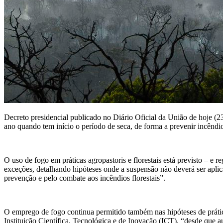
Decreto presidencial publicado no Diário Oficial da União de hoje (2
ano quando tem início o período de seca, de forma a prevenir incêndi
O uso de fogo em práticas agropastoris e florestais está previsto – e
exceções, detalhando hipóteses onde a suspensão não deverá ser aplic
prevenção e pelo combate aos incêndios florestais”.
O emprego de fogo continua permitido também nas hipóteses de práticas
Instituição Científica, Tecnológica e de Inovação (ICT), “desde que 