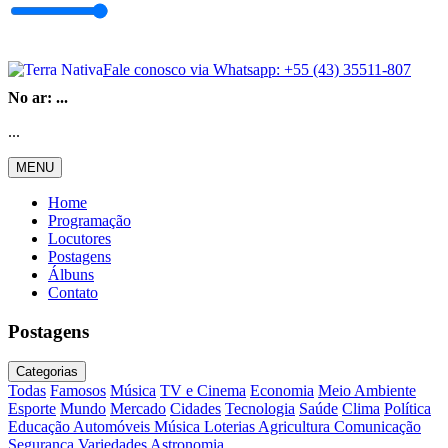
Fale conosco via Whatsapp:
+55 (43) 35511-807
No ar:
...
...
MENU
Home
Programação
Locutores
Postagens
Álbuns
Contato
Postagens
Categorias
Todas
Famosos
Música
TV e Cinema
Economia
Meio Ambiente
Esporte
Mundo
Mercado
Cidades
Tecnologia
Saúde
Clima
Política
Educação
Automóveis
Música
Loterias
Agricultura
Comunicação
Segurança
Variedades
Astronomia