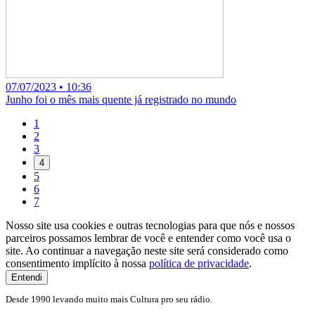
07/07/2023 • 10:36
Junho foi o mês mais quente já registrado no mundo
1
2
3
4
5
6
7
Nosso site usa cookies e outras tecnologias para que nós e nossos
parceiros possamos lembrar de você e entender como você usa o
site. Ao continuar a navegação neste site será considerado como
consentimento implícito à nossa
política de privacidade
.
Entendi
Desde 1990 levando muito mais Cultura pro seu rádio.