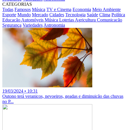
CATEGORIAS
Todas
Famosos
Música
TV e Cinema
Economia
Meio Ambiente
Esporte
Mundo
Mercado
Cidades
Tecnologia
Saúde
Clima
Política
Educação
Automóveis
Música
Loterias
Agricultura
Comunicação
Segurança
Variedades
Astronomia
19/03/2024 • 10:31
Outono terá veranicos, nevoeiros, geadas e diminuição das chuvas
no P...