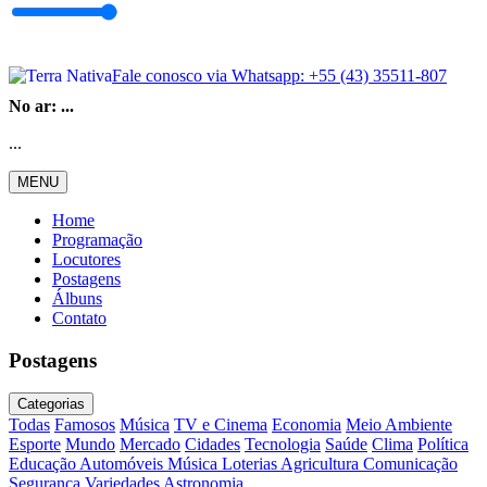
Fale conosco via Whatsapp:
+55 (43) 35511-807
No ar:
...
...
MENU
Home
Programação
Locutores
Postagens
Álbuns
Contato
Postagens
Categorias
Todas
Famosos
Música
TV e Cinema
Economia
Meio Ambiente
Esporte
Mundo
Mercado
Cidades
Tecnologia
Saúde
Clima
Política
Educação
Automóveis
Música
Loterias
Agricultura
Comunicação
Segurança
Variedades
Astronomia