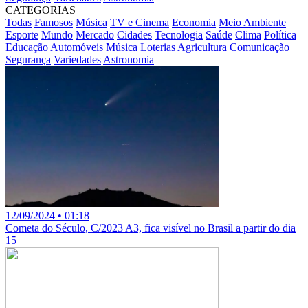
CATEGORIAS
Todas
Famosos
Música
TV e Cinema
Economia
Meio Ambiente
Esporte
Mundo
Mercado
Cidades
Tecnologia
Saúde
Clima
Política
Educação
Automóveis
Música
Loterias
Agricultura
Comunicação
Segurança
Variedades
Astronomia
12/09/2024 • 01:18
Cometa do Século, C/2023 A3, fica visível no Brasil a partir do dia
15