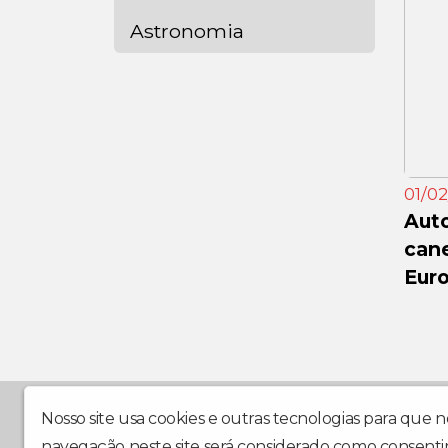
Astronomia
01/02
Auto
cane
Eur
Desde 1990 levando muito mais Cultura pro seu rádi
Nosso site usa cookies e outras tecnologias para que 
navegação neste site será considerado como consenti