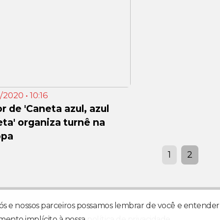
/2020 • 10:16
r de 'Caneta azul, azul
ta' organiza turnê na
opa
1
2
o.
nós e nossos parceiros possamos lembrar de você e entender 
mento implícito à nossa
política de privacidade
.