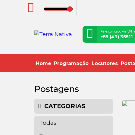
Fale conosco via Wha
+55 (43) 35511
Home
Programação
Locutores
Post
Postagens
CATEGORIAS
Todas