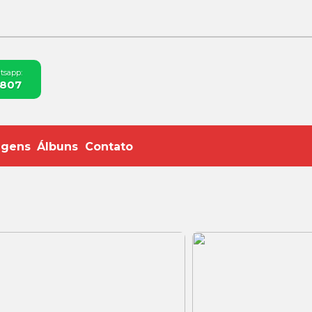
tsapp:
-807
agens
Álbuns
Contato