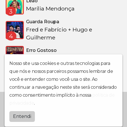
Leão
Marília Mendonça
3
Guarda Roupa
Fred e Fabrício + Hugo e
4
Guilherme
Erro Gostoso
Simone Mendes
5
Nosso site usa cookies e outras tecnologias para
que nós e nossos parceiros possamos lembrar de
você e entender como você usa o site. Ao
continuar a navegação neste site será considerado
como consentimento implícito à nossa
política de
Desde 1990 levando muito mais Cultura pro seu rádio.
privacidade
.
Terranativapinhal
Entendi
by
BRASCAST