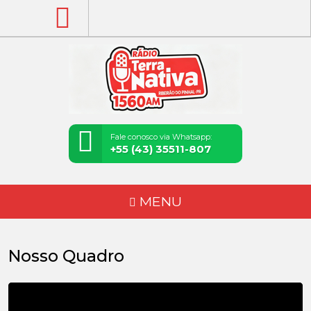
Fale conosco via Whatsapp:
+55 (43) 35511-807
MENU
Nosso Quadro