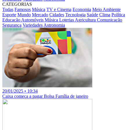
CATEGORIAS
Todas
Famosos
Música
TV e Cinema
Economia
Meio Ambiente
Esporte
Mundo
Mercado
Cidades
Tecnologia
Saúde
Clima
Política
Educação
Automóveis
Música
Loterias
Agricultura
Comunicação
Segurança
Variedades
Astronomia
20/01/2025 • 10:34
Caixa começa a pagar Bolsa Família de janeiro