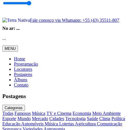
Fale conosco via Whatsapp:
+55 (43) 35511-807
No ar:
...
...
MENU
Home
Programação
Locutores
Postagens
Álbuns
Contato
Postagens
Categorias
Todas
Famosos
Música
TV e Cinema
Economia
Meio Ambiente
Esporte
Mundo
Mercado
Cidades
Tecnologia
Saúde
Clima
Política
Educação
Automóveis
Música
Loterias
Agricultura
Comunicação
Segurança
Variedades
Astronomia